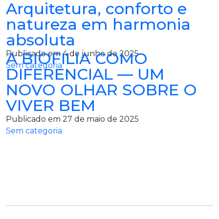
Arquitetura, conforto e
natureza em harmonia
absoluta
Publicado em 4 de junho de 2025
A BIOFILIA COMO
Sem categoria
DIFERENCIAL — UM
NOVO OLHAR SOBRE O
VIVER BEM
Publicado em 27 de maio de 2025
Sem categoria