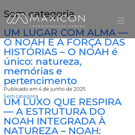
Sem categoria
UM LUGAR COM ALMA —
O NOAH E A FORÇA DAS
HISTÓRIAS – O NOAH é
único: natureza,
memórias e
pertencimento
Publicado em 4 de junho de 2025
Sem categoria
UM LUXO QUE RESPIRA
— A ESTRUTURA DO
NOAH INTEGRADA À
NATUREZA – NOAH: